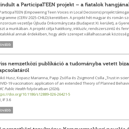
lindult a ParticipaTEEN projekt – a fiatalok hangján
ParticipaTEEN (Empowering Teen Voices in Local Decisions) projekt támogatá
ogramme (CERV-2025-CHILD) keretében. A projekt hét magyar és román s
nzorcium vezetője Újbuda Önkormányzata (Budapest XI. kerület), a Gyer
szt a munkában. A projekt célja hatékony, inkluzív, rendszerszintű és f
atalokkal annak érdekében, hogy aktív szerepet vállalhassanak közösség
Tovább
riss nemzetközi publikáció a tudományba vetett biza
apcsolatáról
dikó Husz, Kopasz Marianna, Papp Zsófia és Zsigmond Csilla „Trust in scie
VID-19 vaccination: application of an extended Theory of Planned Behav
C Public Health
folyóiratban (2026).
tps://doi.org/10.1186/s12889-026-26421-5
, IF 3.6
Tovább