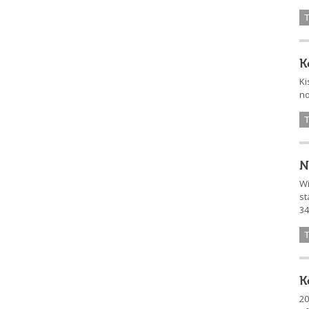
K
Ki
no
N
Wi
st
34
K
20