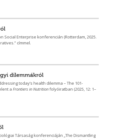
ról
on Social Enterprise konferencián (Rotterdam, 2025.
atives.” címmel.
ügyi dilemmákról
addressing today’s health dilemma – The 101-
elent a
Frontiers in Nutrition
folyóiratban (2025, 12: 1–
ől
ciológiai Társaság konferenciáján „The Dismantling