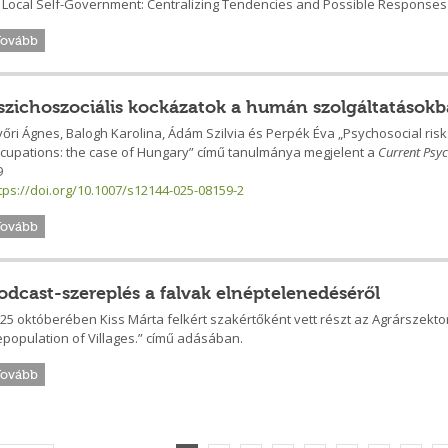
 Local Self-Government: Centralizing Tendencies and Possible Responses 
Tovább
szichoszociális kockázatok a humán szolgáltatásokb
őri Ágnes, Balogh Karolina, Ádám Szilvia és Perpék Éva „Psychosocial risk
cupations: the case of Hungary” című tanulmánya megjelent a
Current Psy
9
tps://doi.org/10.1007/s12144-025-08159-2
Tovább
odcast-szereplés a falvak elnéptelenedéséről
25 októberében Kiss Márta felkért szakértőként vett részt az Agrárszektor
population of Villages.” című adásában.
Tovább