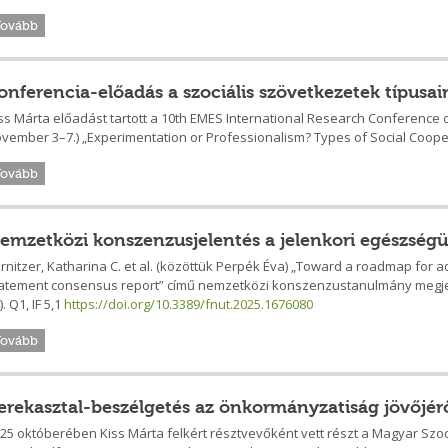
Tovább
onferencia-előadás a szociális szövetkezetek típusai
ss Márta előadást tartott a 10th EMES International Research Conference 
vember 3–7.) „Experimentation or Professionalism? Types of Social Cooper
Tovább
emzetközi konszenzusjelentés a jelenkori egészség
rnitzer, Katharina C. et al. (közöttük Perpék Éva) „Toward a roadmap for 
atement consensus report” című nemzetközi konszenzustanulmány megj
). Q1, IF 5,1
https://doi.org/10.3389/fnut.2025.1676080
Tovább
erekasztal-beszélgetés az önkormányzatiság jövőjér
25 októberében Kiss Márta felkért résztvevőként vett részt a Magyar Szo