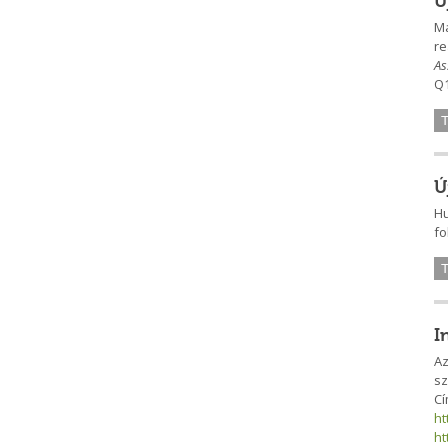
Ú
Má
re
As
Q1
Ú
Hu
fo
I
Az
sz
C
ht
ht