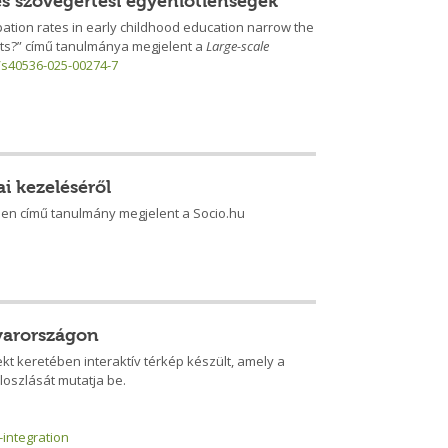
s szövegértési egyenlőtlenségek
ation rates in early childhood education narrow the
ts?” című tanulmánya megjelent a
Large-scale
6/s40536-025-00274-7
i kezeléséről
ben című tanulmány megjelent a Socio.hu
gyarországon
kt keretében interaktív térkép készült, amely a
loszlását mutatja be.
-integration