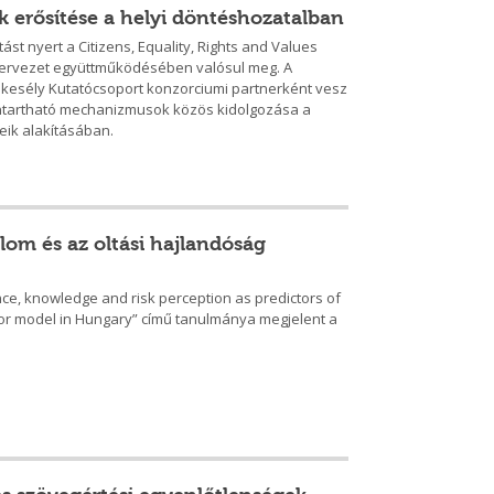
ak erősítése a helyi döntéshozatalban
st nyert a Citizens, Equality, Rights and Values
zervezet együttműködésében valósul meg. A
ekesély Kutatócsoport konzorciumi partnerként vesz
enntartható mechanizmusok közös kidolgozása a
eik alakításában.
lom és az oltási hajlandóság
nce, knowledge and risk perception as predictors of
ior model in Hungary” című tanulmánya megjelent a