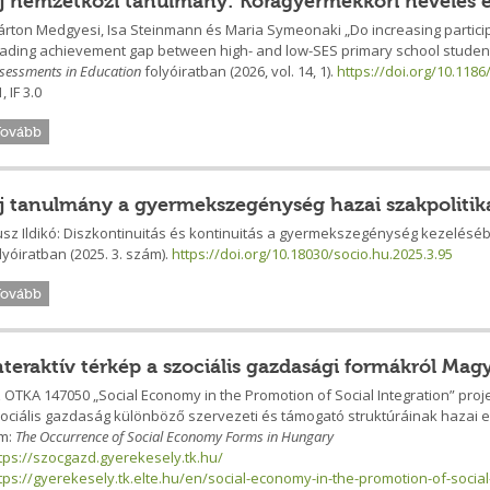
j nemzetközi tanulmány: Koragyermekkori nevelés é
rton Medgyesi, Isa Steinmann és Maria Symeonaki „Do increasing particip
ading achievement gap between high- and low-SES primary school studen
sessments in Education
folyóiratban (2026, vol. 14, 1).
https://doi.org/10.118
, IF 3.0
Tovább
j tanulmány a gyermekszegénység hazai szakpolitika
sz Ildikó: Diszkontinuitás és kontinuitás a gyermekszegénység kezelésé
lyóiratban (2025. 3. szám).
https://doi.org/10.18030/socio.hu.2025.3.95
Tovább
nteraktív térkép a szociális gazdasági formákról Ma
 OTKA 147050 „Social Economy in the Promotion of Social Integration” proje
ociális gazdaság különböző szervezeti és támogató struktúráinak hazai e
ím:
The Occurrence of Social Economy Forms in Hungary
tps://szocgazd.gyerekesely.tk.hu/
tps://gyerekesely.tk.elte.hu/en/social-economy-in-the-promotion-of-social