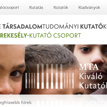
atócsoport
Kutatás
Kutatók
Kiadványok
egfrissebb hírek