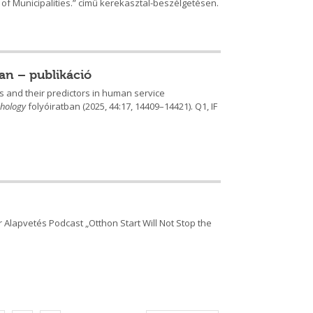
of Municipalities.” című kerekasztal-beszélgetésen.
an – publikáció
s and their predictors in human service
chology
folyóiratban (2025, 44:17, 14409–14421). Q1, IF
 Alapvetés Podcast „Otthon Start Will Not Stop the