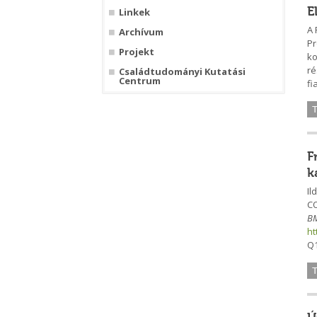
E
Linkek
A 
Archívum
Pr
Projekt
ko
ré
Családtudományi Kutatási
Centrum
fi
F
k
Il
CO
BM
ht
Q1