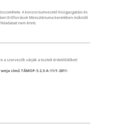
i összetétele. A konzorciumvezető Közigazgatási és
Emberi Erőforrások Minisztériuma keretében működő
eladatait nem érinti.
 a szervezők várják a tisztelt érdeklődőket!
ramja című TÁMOP-5.2.3-A-11/1-2011-