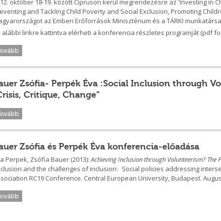
12. október 18-19. között Cipruson kerül megrendezésre az 'Investing in Ch
eventing and Tackling Child Poverty and Social Exclusion, Promoting Chil
gyarországot az Emberi Erőforrások Minisztérium és a TÁRKI munkatársai
 alábbi linkre kattintva elérheti a konferencia részletes programját (pdf f
Tovább
auer Zsófia- Perpék Éva :Social Inclusion through Vol
Crisis, Critique, Change”
Tovább
auer Zsófia és Perpék Éva konferencia-előadása
a Perpek, Zsófia Bauer (2013):
Achieving Inclusion through Volunteerism? The P
clusion and the challenges of inclusion: Social policies addressing intersec
sociation RC19 Conference. Central European University, Budapest. August
Tovább