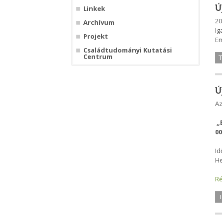
Ú
Linkek
20
Archívum
Ig
Projekt
Em
Családtudományi Kutatási
Centrum
Ú
Az
„
0
Id
He
Ré