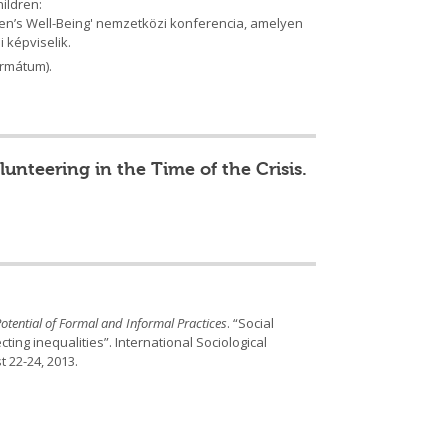
ildren:
dren’s Well-Being' nemzetközi konferencia, amelyen
 képviselik.
ormátum).
unteering in the Time of the Crisis.
otential of Formal and Informal Practices
. “Social
ting inequalities”. International Sociological
 22-24, 2013.