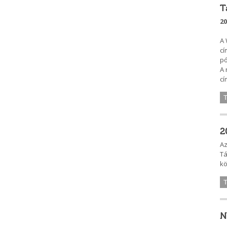
T
20
A 
cí
pó
A 
cí
2
Az
Tá
kö
N