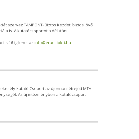
ciát szervez TÁMPONT- Biztos Kezdet, biztos jövő
ja is. A kutatócsoportot a délutáni
rilis 16-ig lehet az
info@eruditiokft.hu
kesély-kutató Csoport az újonnan létrejött MTA
enységét. Az új intézményben a kutatócsoport