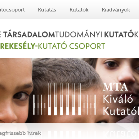
atócsoport
Kutatás
Kutatók
Kiadványok
egfrissebb hírek