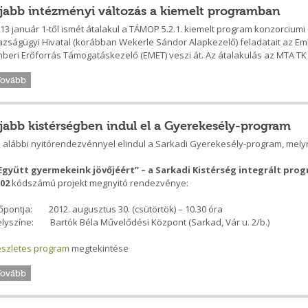
jabb intézményi változás a kiemelt programban
13 január 1-től ismét átalakul a TÁMOP 5.2.1. kiemelt program konzorcium
azságügyi Hivatal (korábban Wekerle Sándor Alapkezelő) feladatait az 
beri Erőforrás Támogatáskezelő (EMET) veszi át. Az átalakulás az MTA TK f
Tovább
jabb kistérségben indul el a Gyerekesély-program
 alábbi nyitórendezvénnyel elindul a Sarkadi Gyerekesély-program, melyre
Együtt gyermekeink jövőjéért” – a Sarkadi Kistérség integrált prog
002
kódszámú projekt megnyitó rendezvénye:
őpontja: 2012. augusztus 30. (csütörtök) – 10.30 óra
lyszíne: Bartók Béla Művelődési Központ (Sarkad, Vár u. 2/b.)
szletes program
megtekintése
Tovább