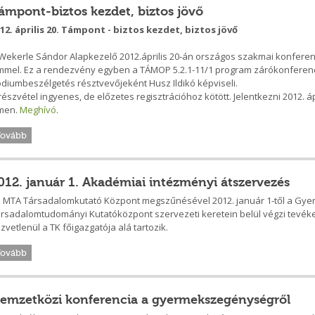
ámpont-biztos kezdet, biztos jövő
12. április 20.
Támpont - biztos kezdet, biztos jövő
Wekerle Sándor Alapkezelő 2012.április 20-án országos szakmai konferen
mmel. Ez a rendezvény egyben a TÁMOP 5.2.1-11/1 program zárókonferenciá
diumbeszélgetés résztvevőjeként Husz Ildikó képviseli.
részvétel ingyenes, de előzetes regisztrációhoz kötött. Jelentkezni 2012. áp
men.
Meghívó
.
Tovább
012. január 1. Akadémiai intézményi átszervezés
 MTA Társadalomkutató Központ megszűnésével 2012. január 1-től a Gyere
rsadalomtudományi Kutatóközpont szervezeti keretein belül végzi tevék
zvetlenül a TK főigazgatója alá tartozik.
Tovább
emzetközi konferencia a gyermekszegénységről