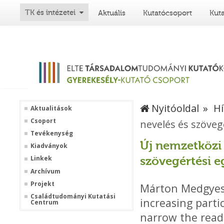
TK és intézetei
Aktuális
Kutatócsoport
Kut
Nyitóoldal
Hí
Aktualitások
Csoport
nevelés és szöveg
Tevékenység
Új nemzetközi
Kiadványok
szövegértési e
Linkek
Archívum
Projekt
Márton Medgyesi
Családtudományi Kutatási
increasing parti
Centrum
narrow the read