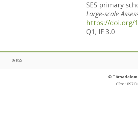
SES primary sch
Large-scale Asses
https://doi.org
Q1, IF 3.0
RSS
© Társadalom
Cím: 1097 B