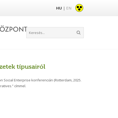
HU
EN
|
l
zetek típusairól
on Social Enterprise konferencián (Rotterdam, 2025.
atives.” címmel.