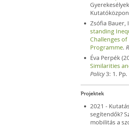
Gyerekesélyek
Kutatóközpont
Zsófia Bauer, 
standing Ineq
Challenges of
Programme
.
R
Éva Perpék (2
Similarities a
Policy
3: 1. Pp.
Projektek
2021 - Kutatá
segítendők? 
mobilitás a s