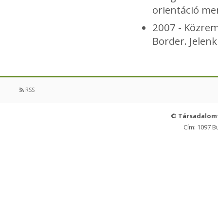
orientáció me
2007 - Közrem
Border. Jelen
RSS
© Társadalom
Cím: 1097 B