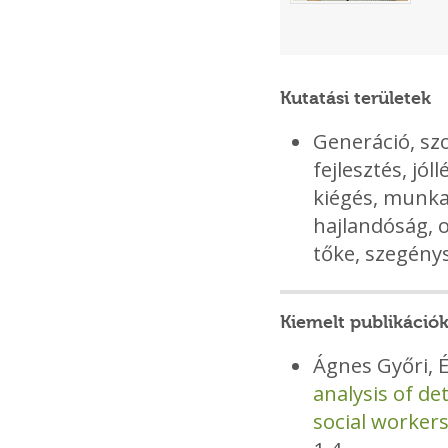
Kutatási területek
Generáció, szo
fejlesztés, jól
kiégés, munka
hajlandóság, o
tőke, szegény
Kiemelt publikáció
Ágnes Győri, 
analysis of d
social worker