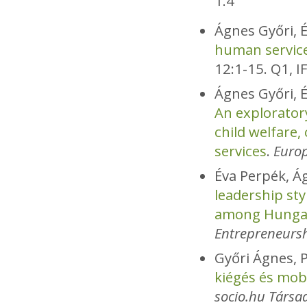
1.4
Ágnes Győri, É
human servic
12:1-15. Q1, IF
Ágnes Győri, 
An explorator
child welfare,
services
.
Europ
Éva Perpék, Á
leadership sty
among Hungar
Entrepreneurs
Győri Ágnes, 
kiégés és mobi
socio.hu Társ