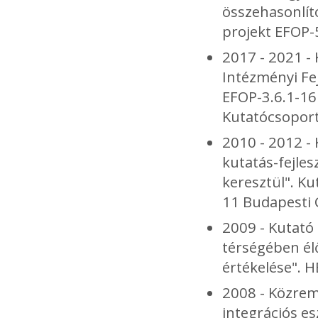
összehasonlít
projekt EFOP-
2017 - 2021 - 
Intézményi Fe
EFOP-3.6.1-16
Kutatócsopor
2010 - 2012 - 
kutatás-fejles
keresztül". K
11 Budapesti
2009 - Kutató
térségében él
értékelése". H
2008 - Közrem
integrációs es