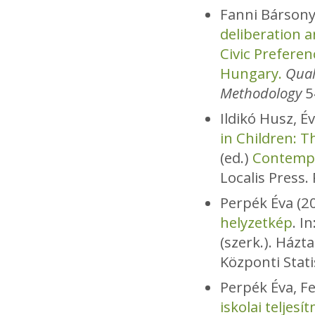
Fanni Bársony
deliberation 
Civic Prefere
Hungary.
Qual
Methodology
54
Ildikó Husz, É
in Children: T
(ed.)
Contempo
Localis Press.
Perpék Éva (2
helyzetkép
. I
(szerk.). Ház
Központi Stati
Perpék Éva, Fe
iskolai teljesí