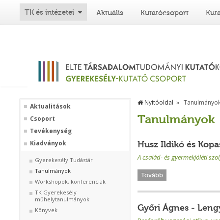
TK és intézetei
Aktuális
Kutatócsoport
Kut
Nyitóoldal
Tanulmányo
Aktualitások
Tanulmányok
Csoport
Tevékenység
Husz Ildikó és Kop
Kiadványok
A család- és gyermekjóléti sz
Gyerekesély Tudástár
Tanulmányok
Tovább
Workshopok, konferenciák
TK Gyerekesély
műhelytanulmányok
Győri Ágnes - Lengy
Könyvek