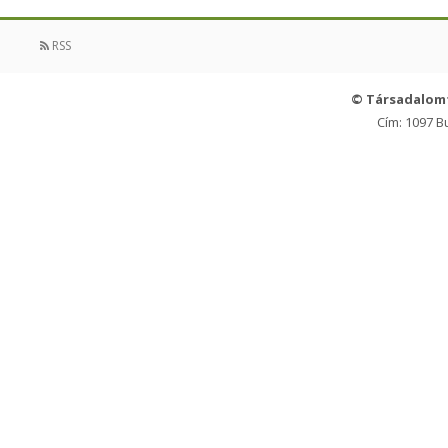
RSS
© Társadalom
Cím: 1097 B