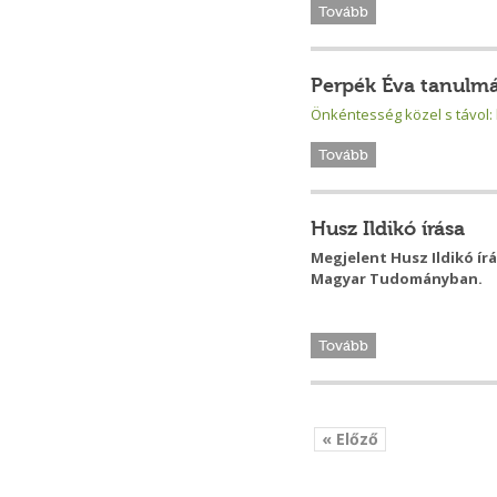
Tovább
Perpék Éva tanulm
Önkéntesség közel s távol:
Tovább
Husz Ildikó írása
Megjelent Husz Ildikó ír
Magyar Tudományban.
Tovább
« Előző