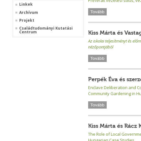
Preferált vezetési stílus, 
Linkek
Tovább
Archívum
Projekt
Családtudományi Kutatási
Centrum
Kiss Márta és Vast
Az iskolai teljesítményt és el
nézőpontjából
Tovább
Perpék Éva és szerző
Enclave Deliberation and C
Community Gardening in Hu
Tovább
Kiss Márta és Rácz
The Role of Local Governmen
Hungarian Case Studies