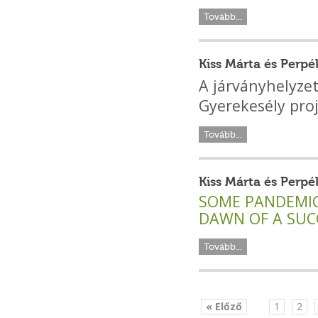
Tovább...
Kiss Márta és Perpé
A járványhelyzet
Gyerekesély pro
Tovább...
Kiss Márta és Perp
SOME PANDEMIC
DAWN OF A SUC
Tovább...
« Előző
1
2