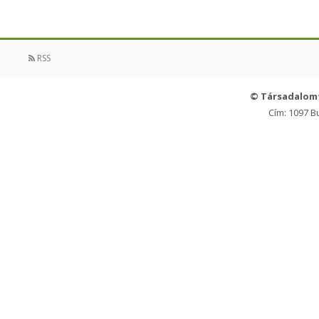
RSS
© Társadalom
Cím: 1097 B