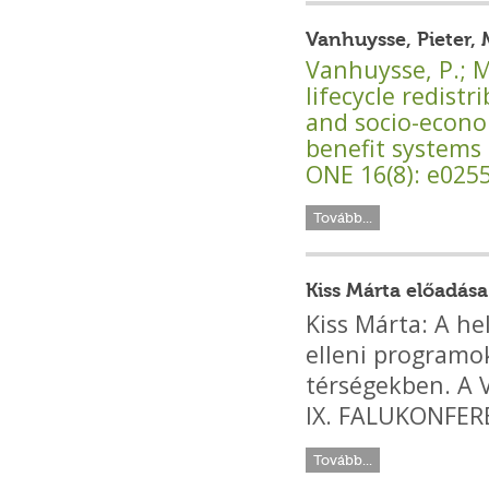
Vanhuysse, Pieter, 
Vanhuysse, P.; Me
lifecycle redist
and socio-econo
benefit systems 
ONE 16(8): e025
Tovább...
Kiss Márta előadása
Kiss Márta: A h
elleni programo
térségekben. A
IX. FALUKONFERE
Tovább...