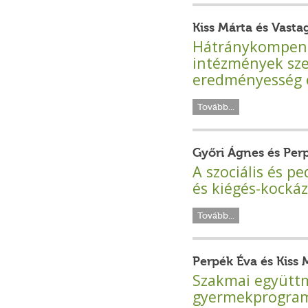
Kiss Márta és Vast
Hátránykompenzác
intézmények sze
eredményesség 
Tovább...
Győri Ágnes és Per
A szociális és 
és kiégés-kockáz
Tovább...
Perpék Éva és Kiss 
Szakmai együttm
gyermekprogra