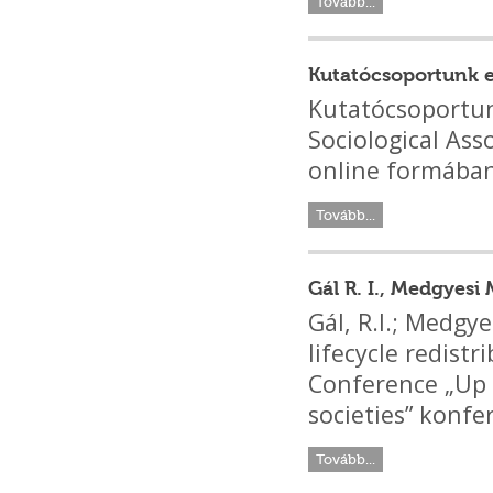
Tovább...
Kutatócsoportunk e
Kutatócsoportun
Sociological Ass
online formában 
Tovább...
Gál R. I., Medgyesi
Gál, R.I.; Medgye
lifecycle redis
Conference „Up f
societies” konfe
Tovább...