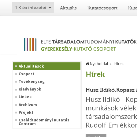
TK és intézetei
Aktuális
Kutatócsoport
Kut
Nyitóoldal
Hírek
Aktualitások
Hírek
Csoport
Tevékenység
Husz Ildikó,Kopasz
Kiadványok
Linkek
Husz Ildikó - Ko
Archívum
munkások véleke
Projekt
társadalomszerk
Családtudományi Kutatási
Rudolf Emlékkon
Centrum