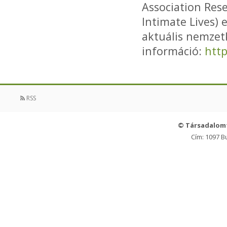
Association Rese
Intimate Lives)
aktuális nemzet
információ:
http
RSS
© Társadalom
Cím: 1097 B