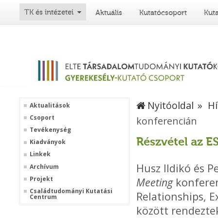
TK és intézetei
Aktuális
Kutatócsoport
Kut
Nyitóoldal
Hí
Aktualitások
Csoport
konferencián
Tevékenység
Részvétel az E
Kiadványok
Linkek
Husz Ildikó és P
Archívum
Projekt
Meeting
konferenc
Családtudományi Kutatási
Relationships, 
Centrum
között rendezte