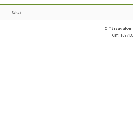
RSS
© Társadalom
Cím: 1097 B