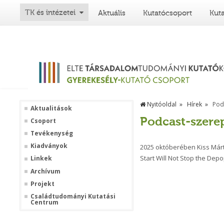
TK és intézetei
Aktuális
Kutatócsoport
Kut
Nyitóoldal
Hírek
Pod
Aktualitások
Podcast-szerep
Csoport
Tevékenység
Kiadványok
2025 októberében Kiss Márt
Start Will Not Stop the Dep
Linkek
Archívum
Projekt
Családtudományi Kutatási
Centrum