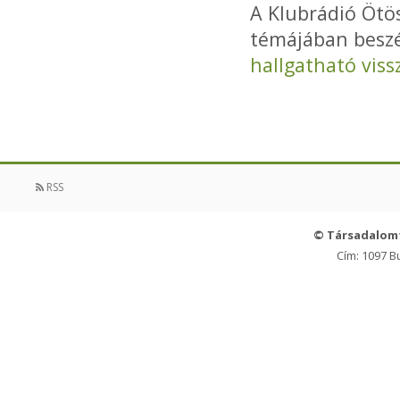
A Klubrádió Öt
témájában beszé
hallgatható viss
RSS
© Társadalom
Cím: 1097 B