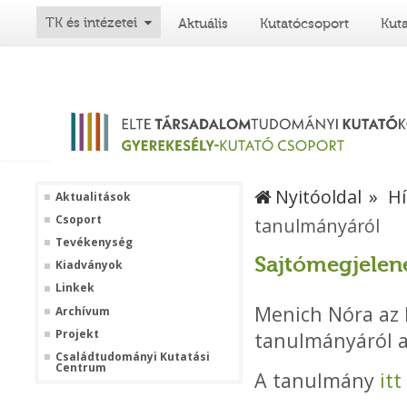
TK és intézetei
Aktuális
Kutatócsoport
Kut
Nyitóoldal
Hí
Aktualitások
Csoport
tanulmányáról
Tevékenység
Sajtómegjelen
Kiadványok
Linkek
Menich Nóra az 
Archívum
Projekt
tanulmányáról a
Családtudományi Kutatási
Centrum
A tanulmány
itt