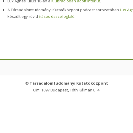
Lux Ágnes július 18-án a
Klubrádióban adott interjút
.
A Társadalomtudományi Kutatóközpont podcast sorozatában
Lux Ágn
készült egy rövid
írásos összefoglaló
.
© Társadalomtudományi Kutatóközpont
Cím: 1097 Budapest, Tóth Kálmán u. 4.