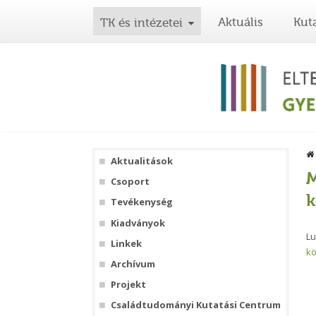
Aktuális
Kut
TK és intézetei
Aktualitások
M
Csoport
k
Tevékenység
Kiadványok
Lu
Linkek
kö
Archívum
Projekt
Családtudományi Kutatási Centrum