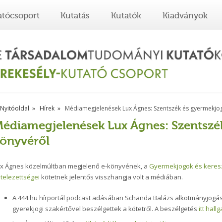
atócsoport
Kutatás
Kutatók
Kiadványok
Nyitóoldal
Hírek
Médiamegjelenések Lux Ágnes: Szentszék és gyermekjo
édiamegjelenések Lux Ágnes: Szentszé
önyvéről
x Ágnes közelmúltban megjelenő e-könyvének, a
Gyermekjogok és keresz
telezettségei
kötetnek jelentős visszhangja volt a médiában.
A 444.hu hírportál podcast adásában Schanda Balázs alkotmányjogás
gyerekjogi szakértővel beszélgettek a kötetről.
A beszélgetés
itt hall