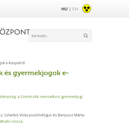
HU
EN
|
gok e-könyvéről
k és gyermekjogok e-
ténység: a Szentszék nemzetközi gyermekjogi
z, Szlankó Viola pszichológus és Benyusz Márta
gatható vissza
.