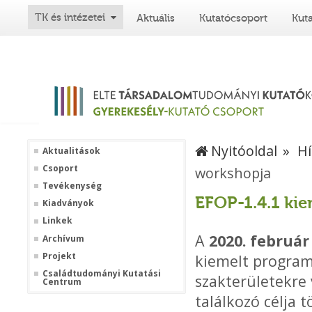
TK és intézetei
Aktuális
Kutatócsoport
Kut
Nyitóoldal
Hí
Aktualitások
Csoport
workshopja
Tevékenység
EFOP-1.4.1 kie
Kiadványok
Linkek
A
2020. február
Archívum
Projekt
kiemelt program
Családtudományi Kutatási
szakterületekre 
Centrum
találkozó célja